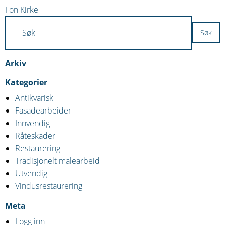
Innleggsnavigasjon
Fon Kirke
Arkiv
Kategorier
Antikvarisk
Fasadearbeider
Innvendig
Råteskader
Restaurering
Tradisjonelt malearbeid
Utvendig
Vindusrestaurering
Meta
Logg inn