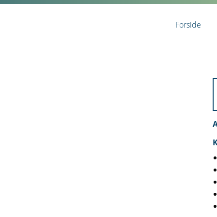
Forside
A
K