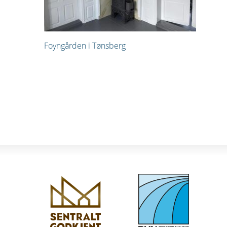
Innleggsnavigasjo
Foyngården i Tønsberg