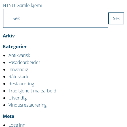
Innleggsnavigasjon
NTNU Gamle kjemi
Arkiv
Kategorier
Antikvarisk
Fasadearbeider
Innvendig
Råteskader
Restaurering
Tradisjonelt malearbeid
Utvendig
Vindusrestaurering
Meta
Logg inn