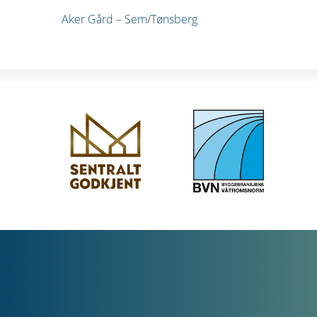
Innleggsnavigasjo
Aker Gård – Sem/Tønsberg