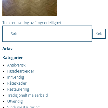
Innleggsnavigasjon
Totalrenovering av Frognerleilighet
Arkiv
Kategorier
Antikvarisk
Fasadearbeider
Innvendig
Råteskader
Restaurering
Tradisjonelt malearbeid
Utvendig
Vindusrestaurering