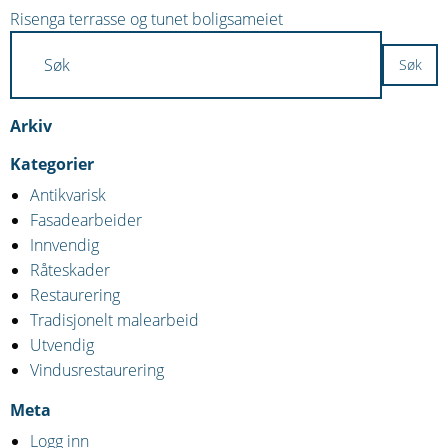
Innleggsnavigasjon
Risenga terrasse og tunet boligsameiet
Arkiv
Kategorier
Antikvarisk
Fasadearbeider
Innvendig
Råteskader
Restaurering
Tradisjonelt malearbeid
Utvendig
Vindusrestaurering
Meta
Logg inn