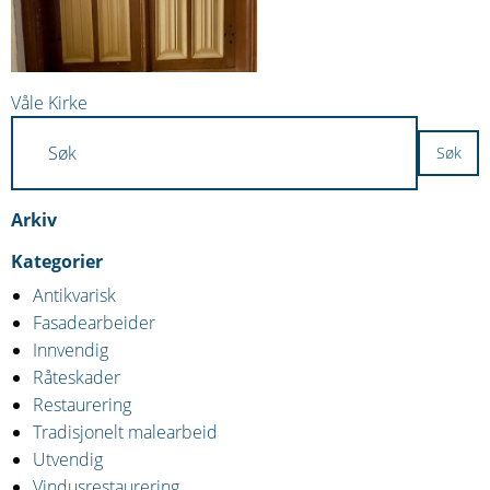
Innleggsnavigasjon
Våle Kirke
Arkiv
Kategorier
Antikvarisk
Fasadearbeider
Innvendig
Råteskader
Restaurering
Tradisjonelt malearbeid
Utvendig
Vindusrestaurering